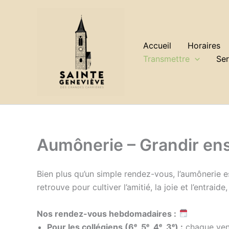
Aller
au
contenu
Accueil
Horaires
Transmettre
Ser
Aumônerie – Grandir ens
Bien plus qu’un simple rendez-vous, l’aumônerie est
retrouve pour cultiver l’amitié, la joie et l’entrai
Nos rendez-vous hebdomadaires :
Pour les collégiens (6ᵉ, 5ᵉ, 4ᵉ, 3ᵉ) :
chaque ven