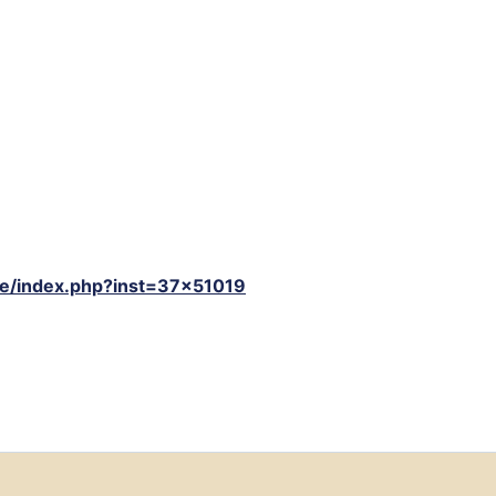
ate/index.php?inst=37×51019